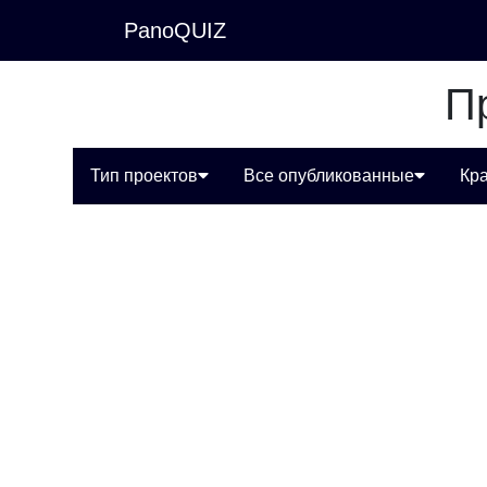
PanoQUIZ
П
Тип проектов
Все опубликованные
Кр