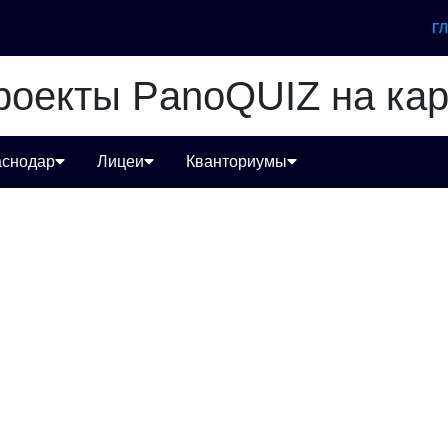
Г
роекты PanoQUIZ на кар
аснодар
Лицеи
Кванториумы