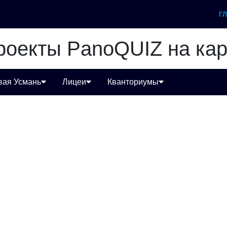
Г
роекты PanoQUIZ на кар
вая Усмань
Лицеи
Кванториумы