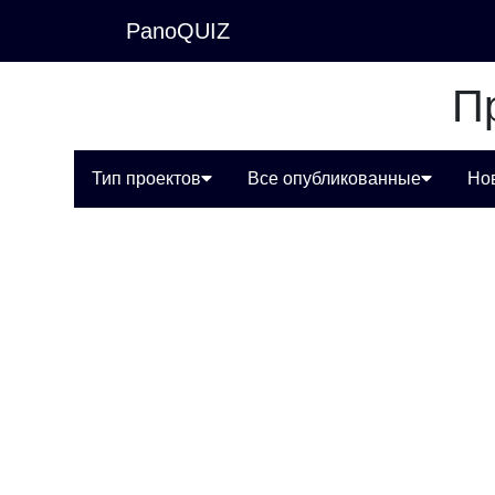
PanoQUIZ
П
Тип проектов
Все опубликованные
Но