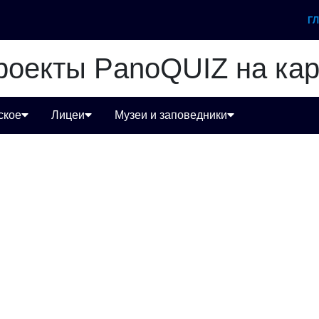
Г
роекты PanoQUIZ на кар
ское
Лицеи
Музеи и заповедники