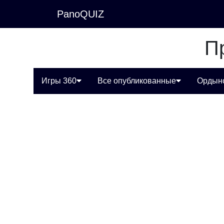
PanoQUIZ
П
Игры 360
Все опубликованные
Ордын