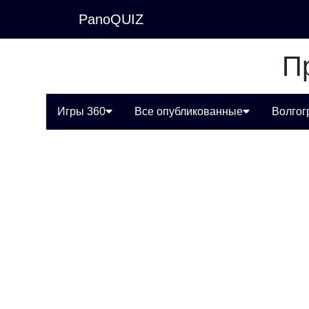
PanoQUIZ
П
Игры 360
Все опубликованные
Волгог