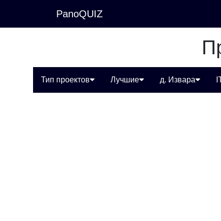
PanoQUIZ
П
Тип проектов
Лучшие
д. Извара
I