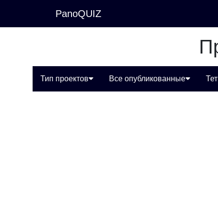
PanoQUIZ
П
Тип проектов
Все опубликованные
Те