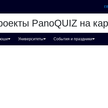
Г
роекты PanoQUIZ на кар
тюши
Университеты
События и праздники