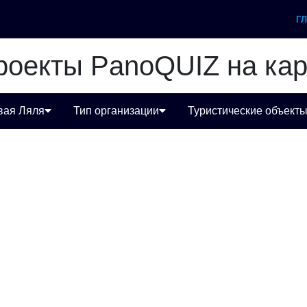
Г
роекты PanoQUIZ на кар
вая Ляля
Тип организации
Туристические объект