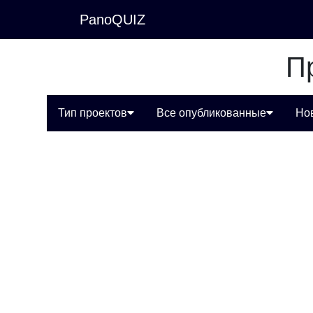
PanoQUIZ
П
Тип проектов
Все опубликованные
Но