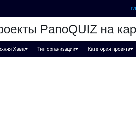
Г
роекты PanoQUIZ на кар
рхняя Хава
Тип организации
Категория проекта