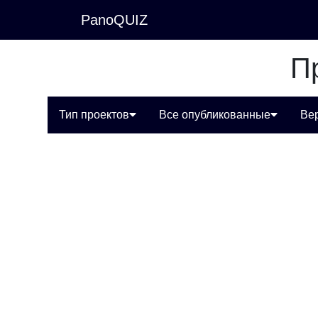
PanoQUIZ
П
Тип проектов
Все опубликованные
Ве