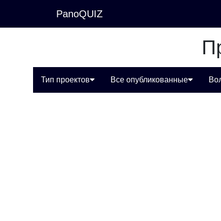
PanoQUIZ
П
Тип проектов
Все опубликованные
Во