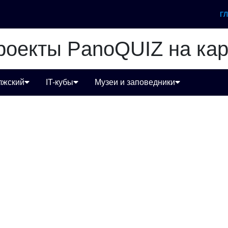
Г
роекты PanoQUIZ на кар
лжский
IT-кубы
Музеи и заповедники