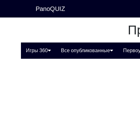
PanoQUIZ
П
Игры 360
Все опубликованные
Первоу