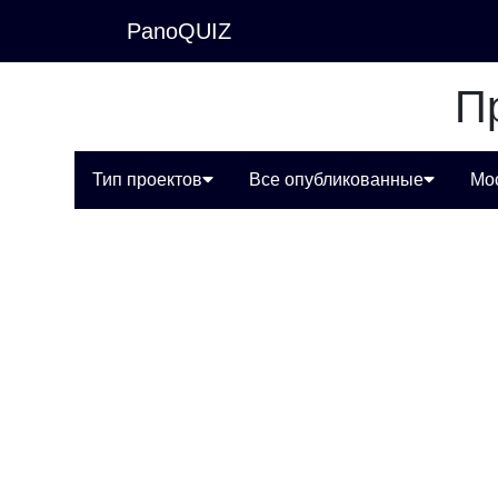
PanoQUIZ
П
Тип проектов
Все опубликованные
Мо