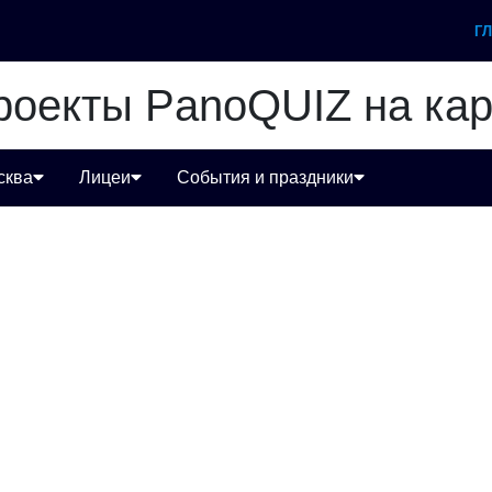
Г
роекты PanoQUIZ на кар
сква
Лицеи
События и праздники