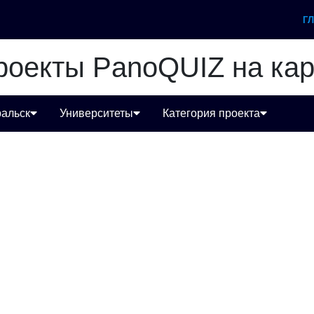
Г
роекты PanoQUIZ на кар
альск
Университеты
Категория проекта