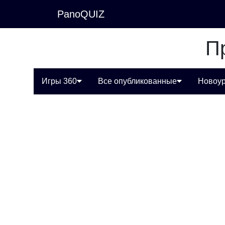
PanoQUIZ
П
Игры 360
Все опубликованные
Новоур