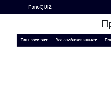
PanoQUIZ
П
Тип проектов
Все опубликованные
По