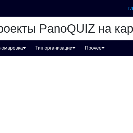
Г
роекты PanoQUIZ на кар
номаревка
Тип организации
Прочее