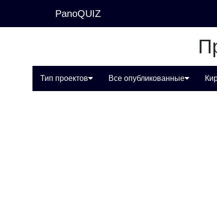
PanoQUIZ
П
Тип проектов
Все опубликованные
Ки