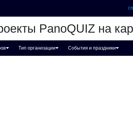
Г
роекты PanoQUIZ на кар
ров
Тип организации
События и праздники