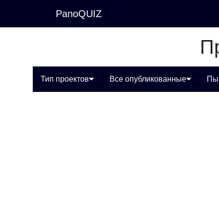
PanoQUIZ
П
Тип проектов
Все опубликованные
Пы