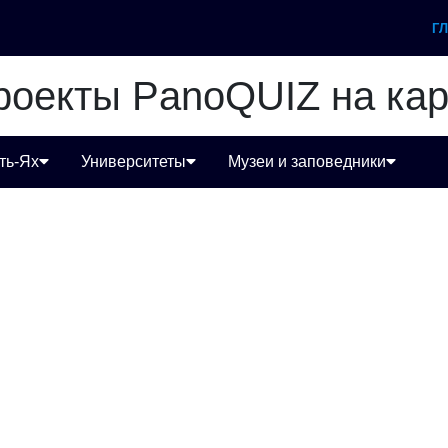
Г
роекты PanoQUIZ на кар
ть-Ях
Университеты
Музеи и заповедники